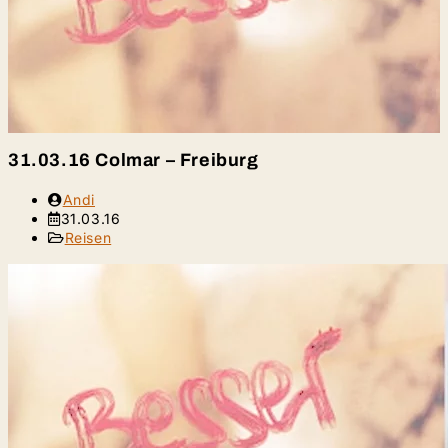
31.03.16 Colmar – Freiburg
Beitrags-
Andi
Autor:
Beitrag
31.03.16
veröffentlicht:
Beitrags-
Reisen
Kategorie: