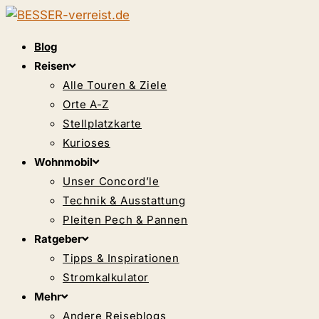
Zum
Inhalt
Blog
springen
Reisen
Alle Touren & Ziele
Orte A-Z
Stellplatzkarte
Kurioses
Wohnmobil
Unser Concord’le
Technik & Ausstattung
Pleiten Pech & Pannen
Ratgeber
Tipps & Inspirationen
Stromkalkulator
Mehr
Andere Reiseblogs