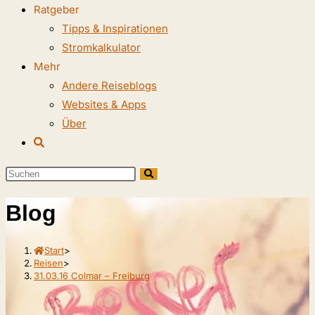
Ratgeber
Tipps & Inspirationen
Stromkalkulator
Mehr
Andere Reiseblogs
Websites & Apps
Über
Website-
Suche
Diese
umschalten
Website
Blog
durchsuchen
Start
>
Reisen
>
31.03.16 Colmar – Freiburg