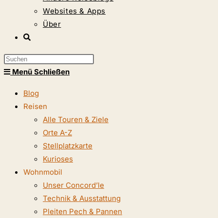
Websites & Apps
Über
Website-
Suche
Press
umschalten
Escape
Menü
Schließen
to
Blog
close
Reisen
the
Alle Touren & Ziele
search
Orte A-Z
panel.
Stellplatzkarte
Kurioses
Wohnmobil
Unser Concord’le
Technik & Ausstattung
Pleiten Pech & Pannen