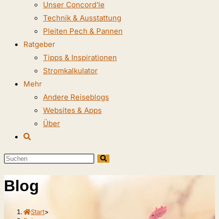
Unser Concord’le
Technik & Ausstattung
Pleiten Pech & Pannen
Ratgeber
Tipps & Inspirationen
Stromkalkulator
Mehr
Andere Reiseblogs
Websites & Apps
Über
Website-
Suche
Diese
umschalten
Website
Blog
durchsuchen
Start
>