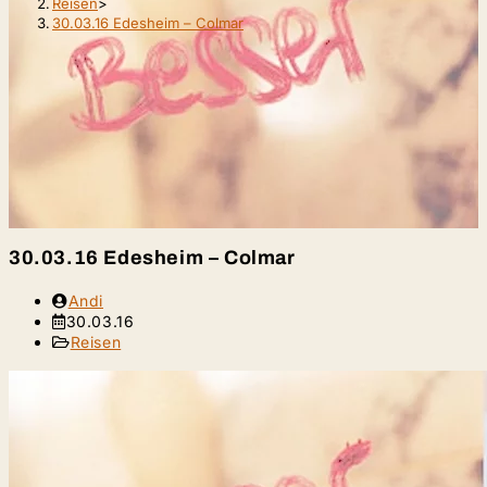
Reisen
>
30.03.16 Edesheim – Colmar
30.03.16 Edesheim – Colmar
Beitrags-
Andi
Autor:
Beitrag
30.03.16
veröffentlicht:
Beitrags-
Reisen
Kategorie: