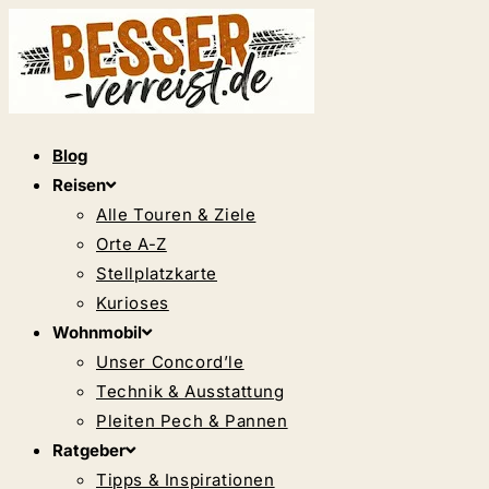
Zum
Inhalt
springen
Blog
Reisen
Alle Touren & Ziele
Orte A-Z
Stellplatzkarte
Kurioses
Wohnmobil
Unser Concord’le
Technik & Ausstattung
Pleiten Pech & Pannen
Ratgeber
Tipps & Inspirationen