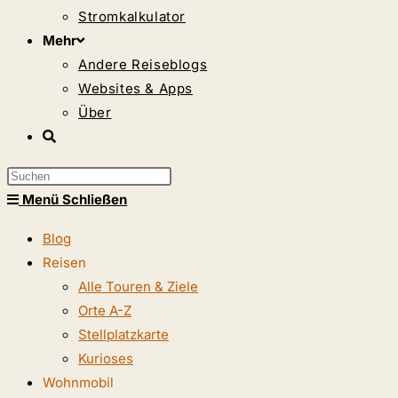
Stromkalkulator
Mehr
Andere Reiseblogs
Websites & Apps
Über
Website-
Suche
Press
umschalten
Escape
Menü
Schließen
to
Blog
close
Reisen
the
Alle Touren & Ziele
search
Orte A-Z
panel.
Stellplatzkarte
Kurioses
Wohnmobil