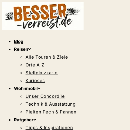
Zum
Inhalt
springen
Blog
Reisen
Alle Touren & Ziele
Orte A-Z
Stellplatzkarte
Kurioses
Wohnmobil
Unser Concord’le
Technik & Ausstattung
Pleiten Pech & Pannen
Ratgeber
Tipps & Inspirationen