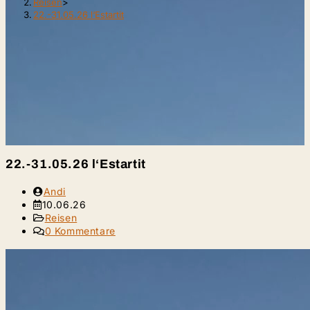
Reisen
>
22.-31.05.26 l‘Estartit
22.-31.05.26 l‘Estartit
Beitrags-
Andi
Autor:
Beitrag
10.06.26
veröffentlicht:
Beitrags-
Reisen
Kategorie:
Beitrags-
0 Kommentare
Kommentare: