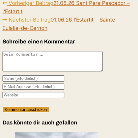
Weitere
Vorheriger Beitrag
21.05.26 Sant Pere Pescador –
Artikel
l‘Estartit
ansehen
Nächster Beitrag
01.06.26 l’Estartit – Sainte-
Eulalie-de-Cernon
Schreibe einen Kommentar
Kommentar
Gib
deinen
Gib
Namen
deine
Gib
oder
E-
deine
Benutzernamen
Mail-
Website-
zum
Adresse
URL
Das könnte dir auch gefallen
Kommentieren
zum
ein
ein
Kommentieren
(optional)