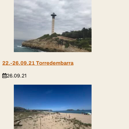
ein
22.-26.09.21 Torredembarra
26.09.21