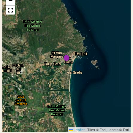
−
Leaflet
|
Tiles © Esri, Labels © Esri