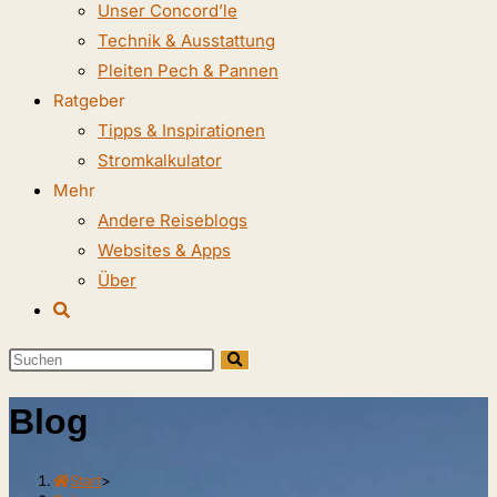
Unser Concord’le
Technik & Ausstattung
Pleiten Pech & Pannen
Ratgeber
Tipps & Inspirationen
Stromkalkulator
Mehr
Andere Reiseblogs
Websites & Apps
Über
Website-
Suche
Diese
umschalten
Website
Blog
durchsuchen
Start
>