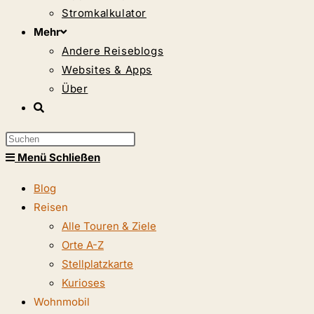
Stromkalkulator
Mehr
Andere Reiseblogs
Websites & Apps
Über
Website-
Suche
Press
umschalten
Escape
Menü
Schließen
to
Blog
close
Reisen
the
Alle Touren & Ziele
search
Orte A-Z
panel.
Stellplatzkarte
Kurioses
Wohnmobil