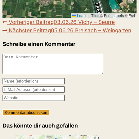
Leaflet
|
Tiles © Esri, Labels © Esri
Weitere
Vorheriger Beitrag
03.06.26 Vichy – Seurre
Artikel
Nächster Beitrag
05.06.26 Breisach – Weingarten
ansehen
Schreibe einen Kommentar
Kommentar
Gib
deinen
Gib
Namen
deine
Gib
oder
E-
deine
Benutzernamen
Mail-
Website-
zum
Adresse
URL
Das könnte dir auch gefallen
Kommentieren
zum
ein