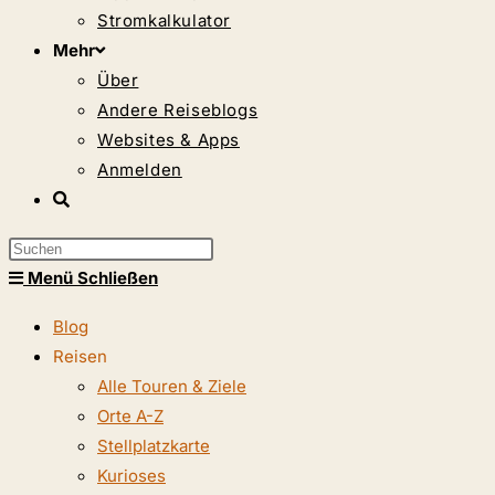
Stromkalkulator
Mehr
Über
Andere Reiseblogs
Websites & Apps
Anmelden
Website-
Suche
Press
umschalten
Escape
Menü
Schließen
to
Blog
close
Reisen
the
Alle Touren & Ziele
search
Orte A-Z
panel.
Stellplatzkarte
Kurioses