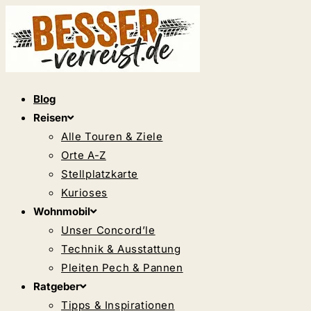
Zum
Inhalt
springen
Blog
Reisen
Alle Touren & Ziele
Orte A-Z
Stellplatzkarte
Kurioses
Wohnmobil
Unser Concord’le
Technik & Ausstattung
Pleiten Pech & Pannen
Ratgeber
Tipps & Inspirationen