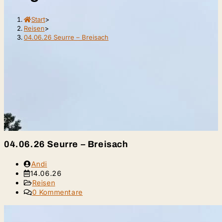
Start
>
Reisen
>
04.06.26 Seurre – Breisach
04.06.26 Seurre – Breisach
Beitrags-
Andi
Autor:
Beitrag
14.06.26
veröffentlicht:
Beitrags-
Reisen
Kategorie:
Beitrags-
0 Kommentare
Kommentare: