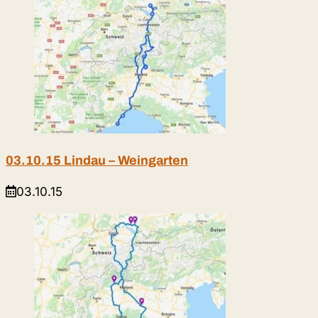
ein
Kommentieren
(optional)
ein
03.10.15 Lindau – Weingarten
03.10.15