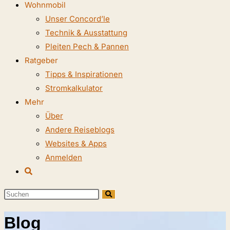
Wohnmobil
Unser Concord’le
Technik & Ausstattung
Pleiten Pech & Pannen
Ratgeber
Tipps & Inspirationen
Stromkalkulator
Mehr
Über
Andere Reiseblogs
Websites & Apps
Anmelden
Website-
Suche
Diese
umschalten
Website
Blog
durchsuchen