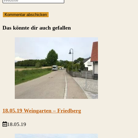
oder
E-
deine
Benutzernamen
Mail-
Website-
zum
Adresse
URL
Das könnte dir auch gefallen
Kommentieren
zum
ein
ein
Kommentieren
(optional)
ein
18.05.19 Weingarten – Friedberg
18.05.19