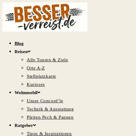
Zum
Inhalt
springen
Blog
Reisen
Alle Touren & Ziele
Orte A-Z
Stellplatzkarte
Kurioses
Wohnmobil
Unser Concord’le
Technik & Ausstattung
Pleiten Pech & Pannen
Ratgeber
Tipps & Inspirationen