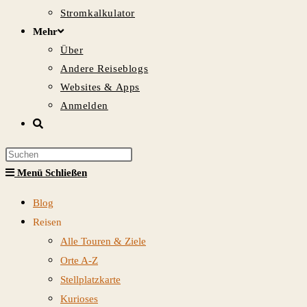
Stromkalkulator
Mehr
Über
Andere Reiseblogs
Websites & Apps
Anmelden
Website-
Suche
Press
umschalten
Escape
Menü
Schließen
to
Blog
close
Reisen
the
Alle Touren & Ziele
search
Orte A-Z
panel.
Stellplatzkarte
Kurioses