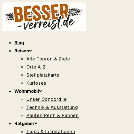
Zum
Inhalt
springen
Blog
Reisen
Alle Touren & Ziele
Orte A-Z
Stellplatzkarte
Kurioses
Wohnmobil
Unser Concord’le
Technik & Ausstattung
Pleiten Pech & Pannen
Ratgeber
Tipps & Inspirationen