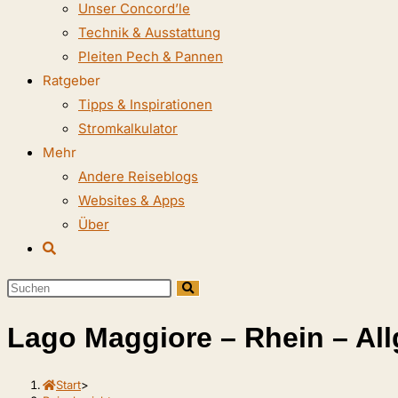
Unser Concord’le
Technik & Ausstattung
Pleiten Pech & Pannen
Ratgeber
Tipps & Inspirationen
Stromkalkulator
Mehr
Andere Reiseblogs
Websites & Apps
Über
Website-
Suche
Diese
umschalten
Website
Lago Maggiore – Rhein – Al
durchsuchen
Start
>