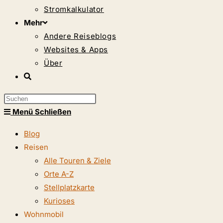
Stromkalkulator
Mehr
Andere Reiseblogs
Websites & Apps
Über
Website-
Suche
Press
umschalten
Escape
Menü
Schließen
to
Blog
close
Reisen
the
Alle Touren & Ziele
search
Orte A-Z
panel.
Stellplatzkarte
Kurioses
Wohnmobil