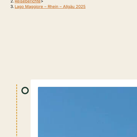
Reiseberichte
>
Lago Maggiore – Rhein – Allgäu 2025