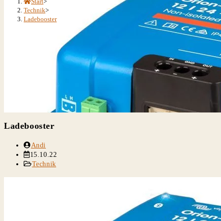
Start
>
Technik
>
Ladebooster
Ladebooster
Beitrags-
Andi
Autor:
Beitrag
15.10.22
veröffentlicht:
Beitrags-
Technik
Kategorie: