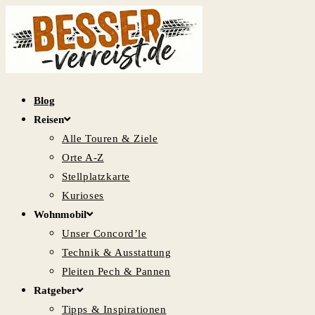
Zum
Inhalt
springen
Blog
Reisen
Alle Touren & Ziele
Orte A-Z
Stellplatzkarte
Kurioses
Wohnmobil
Unser Concord’le
Technik & Ausstattung
Pleiten Pech & Pannen
Ratgeber
Tipps & Inspirationen