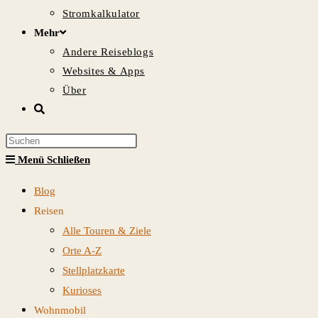
Stromkalkulator
Mehr
Andere Reiseblogs
Websites & Apps
Über
Website-
Suche
Press
umschalten
Escape
Menü
Schließen
to
Blog
close
Reisen
the
Alle Touren & Ziele
search
Orte A-Z
panel.
Stellplatzkarte
Kurioses
Wohnmobil