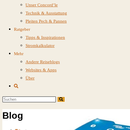
Unser Concord’le
Technik & Ausstattung
Pleiten Pech & Pannen
Ratgeber
Tipps & Inspirationen
Stromkalkulator
Mehr
Andere Reiseblogs
Websites & Apps
Über
Website-
Suche
Diese
umschalten
Website
Blog
durchsuchen