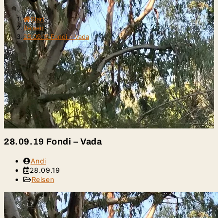
Start
>
Reisen
>
28.09.19 Fondi – Vada
28.09.19 Fondi – Vada
Beitrags-
Andi
Autor:
Beitrag
28.09.19
veröffentlicht:
Beitrags-
Reisen
Kategorie: