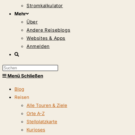
Stromkalkulator
Mehr
Über
Andere Reiseblogs
Websites & Apps
Anmelden
Website-
Suche
Press
umschalten
Escape
Menü
Schließen
to
Blog
close
Reisen
the
Alle Touren & Ziele
search
Orte A-Z
panel.
Stellplatzkarte
Kurioses