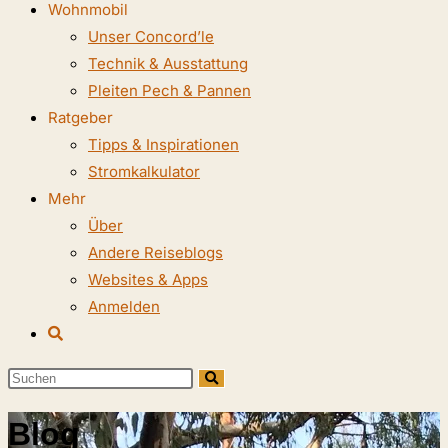
Wohnmobil
Unser Concord’le
Technik & Ausstattung
Pleiten Pech & Pannen
Ratgeber
Tipps & Inspirationen
Stromkalkulator
Mehr
Über
Andere Reiseblogs
Websites & Apps
Anmelden
Website-
Suche
Diese
umschalten
Website
Blog
durchsuchen