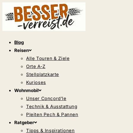
Zum
Inhalt
springen
Blog
Reisen
Alle Touren & Ziele
Orte A-Z
Stellplatzkarte
Kurioses
Wohnmobil
Unser Concord’le
Technik & Ausstattung
Pleiten Pech & Pannen
Ratgeber
Tipps & Inspirationen