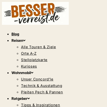
Zum
Inhalt
springen
Blog
Reisen
Alle Touren & Ziele
Orte A-Z
Stellplatzkarte
Kurioses
Wohnmobil
Unser Concord’le
Technik & Ausstattung
Pleiten Pech & Pannen
Ratgeber
Tipps & Inspirationen