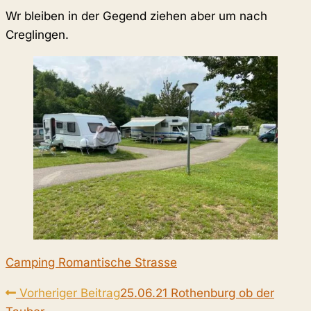
Wr bleiben in der Gegend ziehen aber um nach
Creglingen.
Camping Romantische Strasse
Weitere
Vorheriger Beitrag
25.06.21 Rothenburg ob der
Artikel