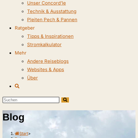
Unser Concord’le
Technik & Ausstattung
Pleiten Pech & Pannen
Ratgeber
Tipps & Inspirationen
Stromkalkulator
Mehr
Andere Reiseblogs
Websites & Apps
Über
Website-
Suche
Diese
umschalten
Website
Blog
durchsuchen
Start
>