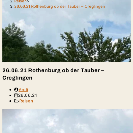
Reisen
>
26.06.21 Rothenburg ob der Tauber – Creglingen
26.06.21 Rothenburg ob der Tauber –
Creglingen
Beitrags-
Andi
Autor:
Beitrag
26.06.21
veröffentlicht:
Beitrags-
Reisen
Kategorie: