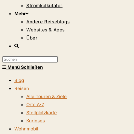
Stromkalkulator
Mehr
Andere Reiseblogs
Websites & Apps
Über
Website-
Suche
Press
umschalten
Escape
Menü
Schließen
to
Blog
close
Reisen
the
Alle Touren & Ziele
search
Orte A-Z
panel.
Stellplatzkarte
Kurioses
Wohnmobil