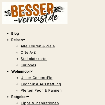
Zum
Inhalt
springen
Blog
Reisen
Alle Touren & Ziele
Orte A-Z
Stellplatzkarte
Kurioses
Wohnmobil
Unser Concord’le
Technik & Ausstattung
Pleiten Pech & Pannen
Ratgeber
Tipps & Inspirationen