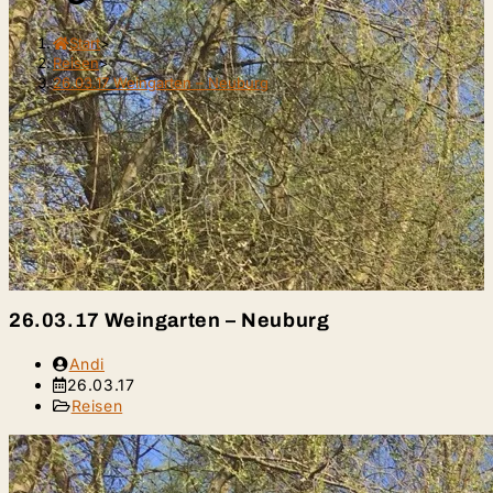
Start
>
Reisen
>
26.03.17 Weingarten – Neuburg
26.03.17 Weingarten – Neuburg
Beitrags-
Andi
Autor:
Beitrag
26.03.17
veröffentlicht:
Beitrags-
Reisen
Kategorie: