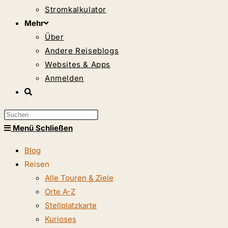
Stromkalkulator
Mehr
Über
Andere Reiseblogs
Websites & Apps
Anmelden
Website-
Suche
Press
umschalten
Escape
Menü
Schließen
to
Blog
close
Reisen
the
Alle Touren & Ziele
search
Orte A-Z
panel.
Stellplatzkarte
Kurioses