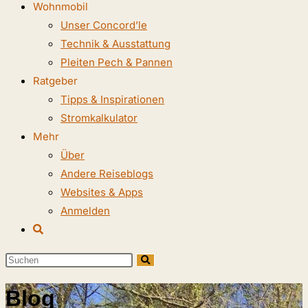
Wohnmobil
Unser Concord’le
Technik & Ausstattung
Pleiten Pech & Pannen
Ratgeber
Tipps & Inspirationen
Stromkalkulator
Mehr
Über
Andere Reiseblogs
Websites & Apps
Anmelden
Website-
Suche
Diese
umschalten
Website
Blog
durchsuchen