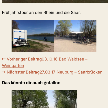
Frühjahrstour an den Rhein und die Saar.
Weitere
Vorheriger Beitrag
03.10.16 Bad Waldsee –
Artikel
Weingarten
ansehen
Nächster Beitrag
27.03.17 Neuburg – Saarbrücken
Das könnte dir auch gefallen