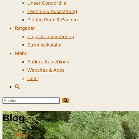
Unser Concord’le
Technik & Ausstattung
Pleiten Pech & Pannen
Ratgeber
Tipps & Inspirationen
Stromkalkulator
Mehr
Andere Reiseblogs
Websites & Apps
Über
Website-
Suche
Diese
umschalten
Website
Blog
durchsuchen
Start
>