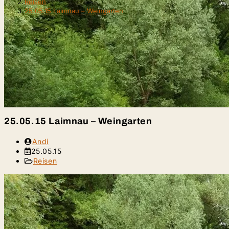
Reisen
>
25.05.15 Laimnau – Weingarten
25.05.15 Laimnau – Weingarten
Beitrags-
Andi
Autor:
Beitrag
25.05.15
veröffentlicht:
Beitrags-
Reisen
Kategorie: