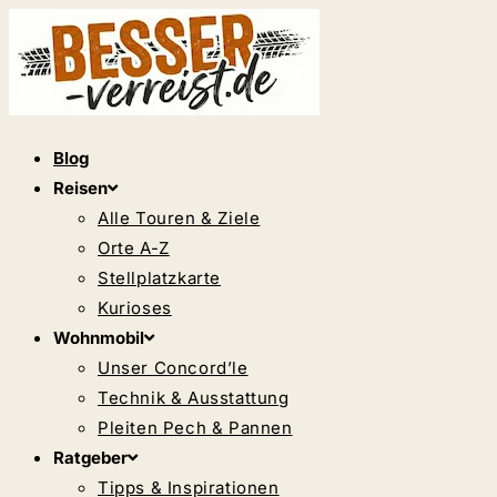
Zum
Inhalt
springen
Blog
Reisen
Alle Touren & Ziele
Orte A-Z
Stellplatzkarte
Kurioses
Wohnmobil
Unser Concord’le
Technik & Ausstattung
Pleiten Pech & Pannen
Ratgeber
Tipps & Inspirationen