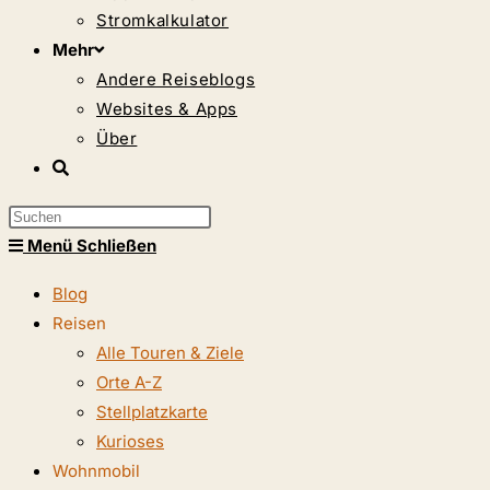
Stromkalkulator
Mehr
Andere Reiseblogs
Websites & Apps
Über
Website-
Suche
Press
umschalten
Escape
Menü
Schließen
to
Blog
close
Reisen
the
Alle Touren & Ziele
search
Orte A-Z
panel.
Stellplatzkarte
Kurioses
Wohnmobil