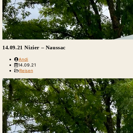
14.09.21 Nizier – Naussac
Beitrags-
Andi
Autor:
Beitrag
14.09.21
veröffentlicht:
Beitrags-
Reisen
Kategorie: