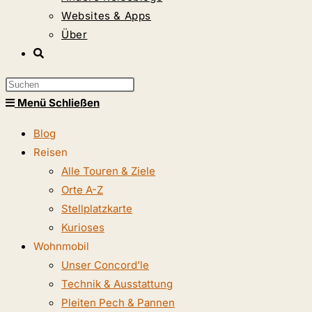
Websites & Apps
Über
Website-
Suche
Press
umschalten
Escape
Menü
Schließen
to
Blog
close
Reisen
the
Alle Touren & Ziele
search
Orte A-Z
panel.
Stellplatzkarte
Kurioses
Wohnmobil
Unser Concord’le
Technik & Ausstattung
Pleiten Pech & Pannen