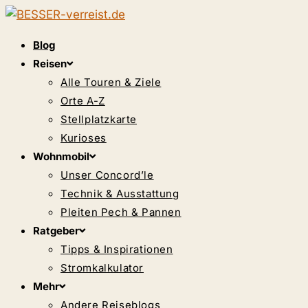
Zum
Inhalt
Blog
springen
Reisen
Alle Touren & Ziele
Orte A-Z
Stellplatzkarte
Kurioses
Wohnmobil
Unser Concord’le
Technik & Ausstattung
Pleiten Pech & Pannen
Ratgeber
Tipps & Inspirationen
Stromkalkulator
Mehr
Andere Reiseblogs