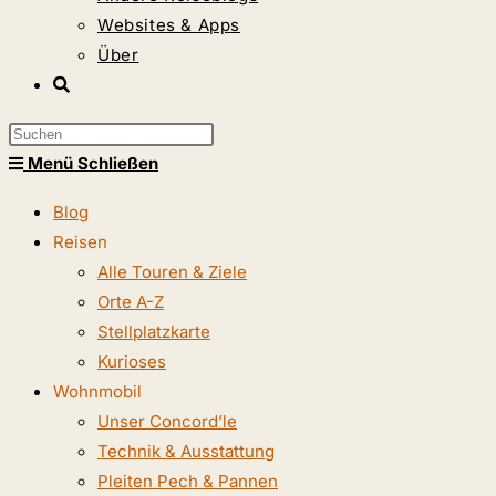
Websites & Apps
Über
Website-
Suche
Press
umschalten
Escape
Menü
Schließen
to
Blog
close
Reisen
the
Alle Touren & Ziele
search
Orte A-Z
panel.
Stellplatzkarte
Kurioses
Wohnmobil
Unser Concord’le
Technik & Ausstattung
Pleiten Pech & Pannen