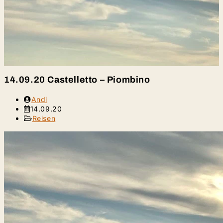
14.09.20 Castelletto – Piombino
Beitrags-
Andi
Autor:
Beitrag
14.09.20
veröffentlicht:
Beitrags-
Reisen
Kategorie: