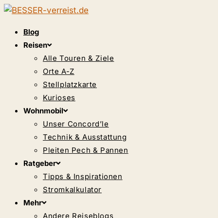
Zum
Inhalt
Blog
springen
Reisen
Alle Touren & Ziele
Orte A-Z
Stellplatzkarte
Kurioses
Wohnmobil
Unser Concord’le
Technik & Ausstattung
Pleiten Pech & Pannen
Ratgeber
Tipps & Inspirationen
Stromkalkulator
Mehr
Andere Reiseblogs