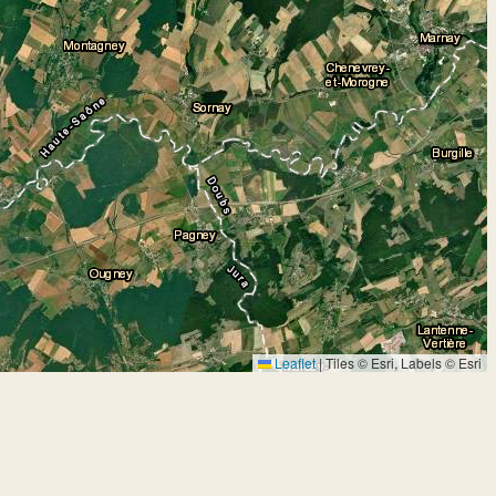
Leaflet
|
Tiles © Esri, Labels © Esri