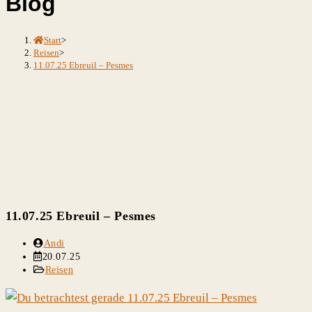
Blog
durchsuchen
Start
>
Reisen
>
11.07.25 Ebreuil – Pesmes
11.07.25 Ebreuil – Pesmes
Beitrags-
Andi
Autor:
Beitrag
20.07.25
veröffentlicht:
Beitrags-
Reisen
Kategorie: