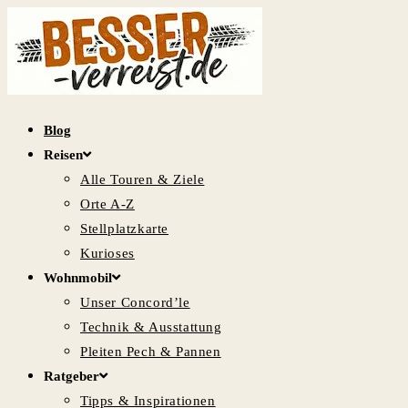
Zum
Inhalt
springen
Blog
Reisen
Alle Touren & Ziele
Orte A-Z
Stellplatzkarte
Kurioses
Wohnmobil
Unser Concord’le
Technik & Ausstattung
Pleiten Pech & Pannen
Ratgeber
Tipps & Inspirationen