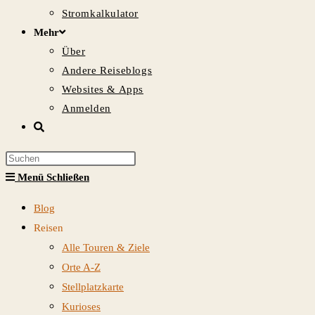
Stromkalkulator
Mehr
Über
Andere Reiseblogs
Websites & Apps
Anmelden
Website-
Suche
Press
umschalten
Escape
Menü
Schließen
to
Blog
close
Reisen
the
Alle Touren & Ziele
search
Orte A-Z
panel.
Stellplatzkarte
Kurioses