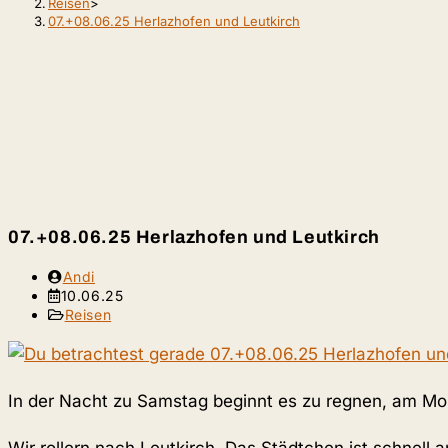
Reisen
>
07.+08.06.25 Herlazhofen und Leutkirch
07.+08.06.25 Herlazhofen und Leutkirch
Beitrags-
Andi
Autor:
Beitrag
10.06.25
veröffentlicht:
Beitrags-
Reisen
Kategorie:
In der Nacht zu Samstag beginnt es zu regnen, am Morg