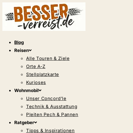
Zum
Inhalt
springen
Blog
Reisen
Alle Touren & Ziele
Orte A-Z
Stellplatzkarte
Kurioses
Wohnmobil
Unser Concord’le
Technik & Ausstattung
Pleiten Pech & Pannen
Ratgeber
Tipps & Inspirationen