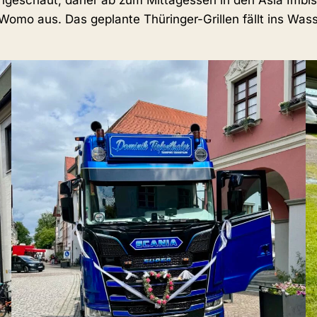
l angeschaut, daher ab zum Mittagessen in den Asia Imb
 Womo aus. Das geplante Thüringer-Grillen fällt ins Wa