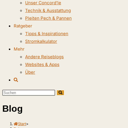
Unser Concord’le
Technik & Ausstattung
Pleiten Pech & Pannen
Ratgeber
Tipps & Inspirationen
Stromkalkulator
Mehr
Andere Reiseblogs
Websites & Apps
Über
Website-
Suche
Diese
umschalten
Website
Blog
durchsuchen
Start
>