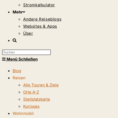
Stromkalkulator
Mehr
Andere Reiseblogs
Websites & Apps
Über
Website-
Suche
Press
umschalten
Escape
Menü
Schließen
to
Blog
close
Reisen
the
Alle Touren & Ziele
search
Orte A-Z
panel.
Stellplatzkarte
Kurioses
Wohnmobil