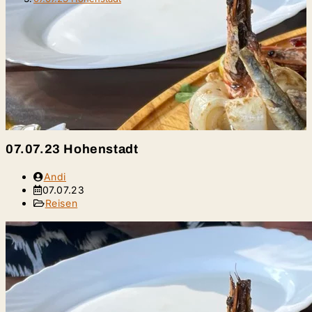
07.07.23 Hohenstadt
Beitrags-
Andi
Autor:
Beitrag
07.07.23
veröffentlicht:
Beitrags-
Reisen
Kategorie: