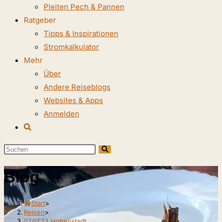
Pleiten Pech & Pannen
Ratgeber
Tipps & Inspirationen
Stromkalkulator
Mehr
Über
Andere Reiseblogs
Websites & Apps
Anmelden
Website-
Suche
Diese
umschalten
Website
Blog
durchsuchen
Start
>
Reisen
>
07.07.23 Hohenstadt