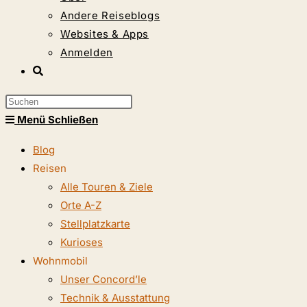
Andere Reiseblogs
Websites & Apps
Anmelden
Website-
Suche
Press
umschalten
Escape
Menü
Schließen
to
Blog
close
Reisen
the
Alle Touren & Ziele
search
Orte A-Z
panel.
Stellplatzkarte
Kurioses
Wohnmobil
Unser Concord’le
Technik & Ausstattung