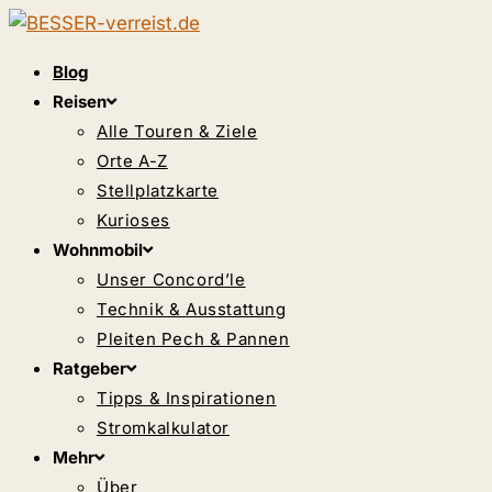
Zum
Inhalt
Blog
springen
Reisen
Alle Touren & Ziele
Orte A-Z
Stellplatzkarte
Kurioses
Wohnmobil
Unser Concord’le
Technik & Ausstattung
Pleiten Pech & Pannen
Ratgeber
Tipps & Inspirationen
Stromkalkulator
Mehr
Über