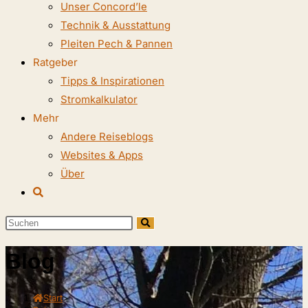
Unser Concord’le
Technik & Ausstattung
Pleiten Pech & Pannen
Ratgeber
Tipps & Inspirationen
Stromkalkulator
Mehr
Andere Reiseblogs
Websites & Apps
Über
Website-
Suche
Diese
umschalten
Website
Blog
durchsuchen
Start
>