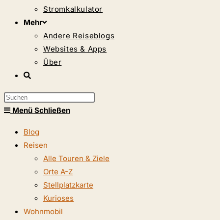
Stromkalkulator
Mehr
Andere Reiseblogs
Websites & Apps
Über
Website-
Suche
Press
umschalten
Escape
Menü
Schließen
to
Blog
close
Reisen
the
Alle Touren & Ziele
search
Orte A-Z
panel.
Stellplatzkarte
Kurioses
Wohnmobil