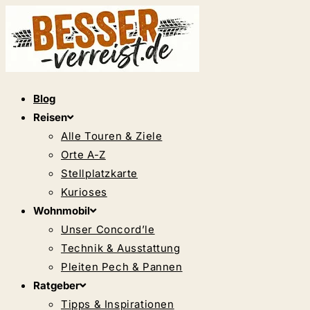
Zum
Inhalt
springen
Blog
Reisen
Alle Touren & Ziele
Orte A-Z
Stellplatzkarte
Kurioses
Wohnmobil
Unser Concord’le
Technik & Ausstattung
Pleiten Pech & Pannen
Ratgeber
Tipps & Inspirationen