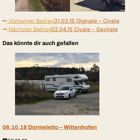
Weitere
Vorheriger Beitrag
31.03.15 Olginate – Civate
Artikel
Nächster Beitrag
02.04.15 Civate – Gavirate
ansehen
Das könnte dir auch gefallen
06.10.18 Dormeletto – Wittenhofen