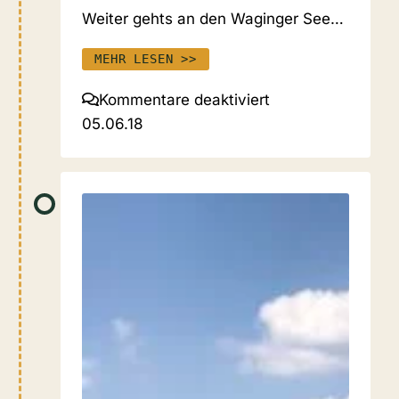
Weiter gehts an den Waginger See…
MEHR LESEN >>
für
Kommentare deaktiviert
05.06.18
05.06.18
Seefeld
–
Waging