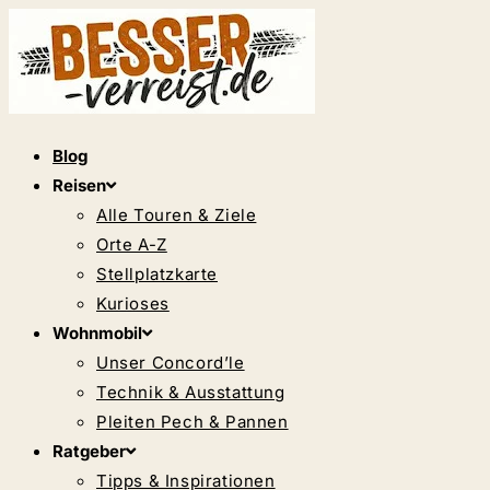
Zum
Inhalt
springen
Blog
Reisen
Alle Touren & Ziele
Orte A-Z
Stellplatzkarte
Kurioses
Wohnmobil
Unser Concord’le
Technik & Ausstattung
Pleiten Pech & Pannen
Ratgeber
Tipps & Inspirationen