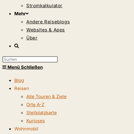
Stromkalkulator
Mehr
Andere Reiseblogs
Websites & Apps
Über
Website-
Suche
Press
umschalten
Escape
Menü
Schließen
to
Blog
close
Reisen
the
Alle Touren & Ziele
search
Orte A-Z
panel.
Stellplatzkarte
Kurioses
Wohnmobil