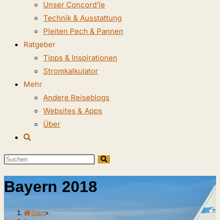
Unser Concord’le
Technik & Ausstattung
Pleiten Pech & Pannen
Ratgeber
Tipps & Inspirationen
Stromkalkulator
Mehr
Andere Reiseblogs
Websites & Apps
Über
Website-
Suche
Diese
umschalten
Website
Bayern 2018
durchsuchen
Start
>