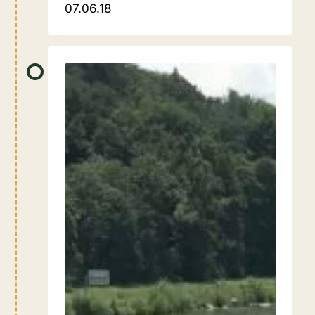
07.06.18
07.06.18
Waging
–
München